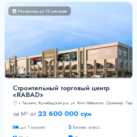
60.37 м²
Рассрочка до 12 месяцев
Строительный торговый центр
«RABAD»
г. Ташкент, Яшнабадский р-н, ул. Янги Узбекистон. Ориентир: Парк 
15 м²
23 600 000 сум
за М² от
28.8 м²
32 м²
Бизнес класс
до 1 комнат
46.3 м²