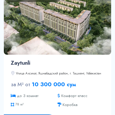
Zaytunli
Улица Ахсикат, Яшнабадский район, г. Ташкент, Узбекистан
41.8 м²
10 300 000 сум
за М² от
46.8 м²
78 м²
Комфорт класс
до 3 комнат
67.2 м²
Коробка
67.6 м²
68.1 м²