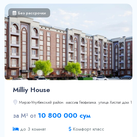
87.65 м²
91.33 м²
Без рассрочки
92.47 м²
108.27 м²
128.66 м²
129.18 м²
Milliy House
Мирзо-Улугбекский район. массив Геофизика. улица Хислат дом 13
10 800 000 сум
за М² от
Комфорт класс
до 3 комнат