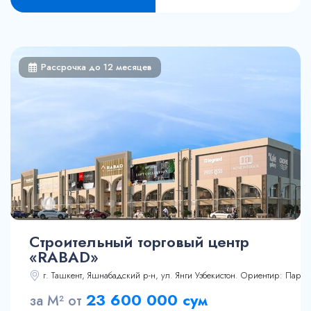
Рассрочка до 12 месяцев
Строительный торговый центр
«RABAD»
г. Ташкент, Яшнабадский р-н, ул. Янги Узбекистон. Ориентир: Парк 
15 м²
23 600 000 сум
за М² от
28.8 м²