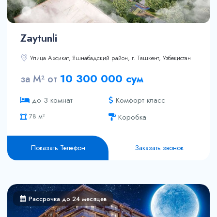
Zaytunli
Улица Ахсикат, Яшнабадский район, г. Ташкент, Узбекистан
41.8 м²
10 300 000 сум
за М² от
46.8 м²
78 м²
Комфорт класс
до 3 комнат
67.2 м²
Коробка
67.6 м²
68.1 м²
68.1 м²
Показать Телефон
Заказать звонок
69.3 м²
70.9 м²
74.4 м²
75 м²
75 м²
Рассрочка до 24 месяцев
75.1 м²