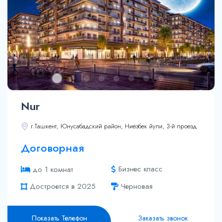
74.4 м²
92.8 м²
93.1 м²
93.1 м²
96.5 м²
99.8 м²
105.2 м²
Nur
г.Ташкент, Юнусабадский район, Ниёзбек йули, 3-й проезд
Договорная
Бизнес класс
до 1 комнат
Достроется в 2025
Черновая
Показать Телефон
Заказать звонок