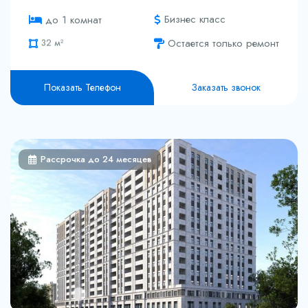
32 м²
Бизнес класс
до 1 комнат
46.3 м²
Остается только ремонт
47 м²
94.9 м²
Показать Телефон
Заказать звонок
Рассрочка до 24 месяцев