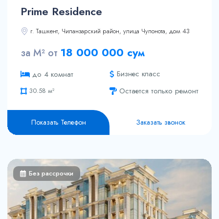
70.85 м²
Prime Residence
76.46 м²
80.04 м²
г. Ташкент, Чиланзарский район, улица Чупонота, дом 43
86.36 м²
18 000 000 сум
за М² от
89.76 м²
138.86 м²
Бизнес класс
до 4 комнат
146.76 м²
149.82 м²
Остается только ремонт
30.58 м²
54.51 м²
31.39 м²
64.58 м²
62.51 м²
Показать Телефон
Заказать звонок
67.04 м²
73.67 м²
92.43 м²
143.88 м²
Без рассрочки