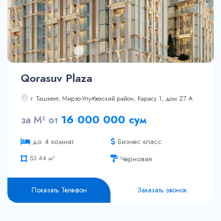
Qorasuv Plaza
г. Ташкент, Мирзо-Улугбекский район, Карасу 1, дом 27 А
16 000 000 сум
за М² от
Бизнес класс
до 4 комнат
Черновая
53.44 м²
53.89 м²
86.24 м²
Показать Телефон
Заказать звонок
86.77 м²
86.85 м²
87.05 м²