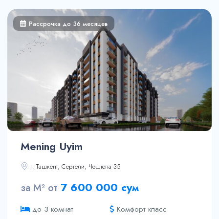
Рассрочка до 36 месяцев
Mening Uyim
г. Ташкент, Сергели, Чоштепа 35
31.6 м²
7 600 000 сум
за М² от
35.5 м²
38.5 м²
Комфорт класс
до 3 комнат
39.3 м²