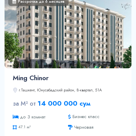
Рассрочка до 6 месяцев
Ming Chinor
г.Ташкент, Юнусабадский район, 8-квартал, 51А
41.9 м²
14 000 000 сум
за М² от
49.6 м²
47.1 м²
Бизнес класс
до 3 комнат
47.7 м²
Черновая
48.3 м²
48.3 м²