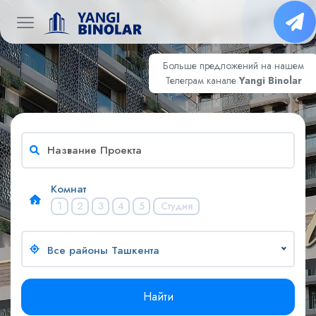
Комнат
1
2
3
4
5
Студия
Все районы Ташкента
Найти