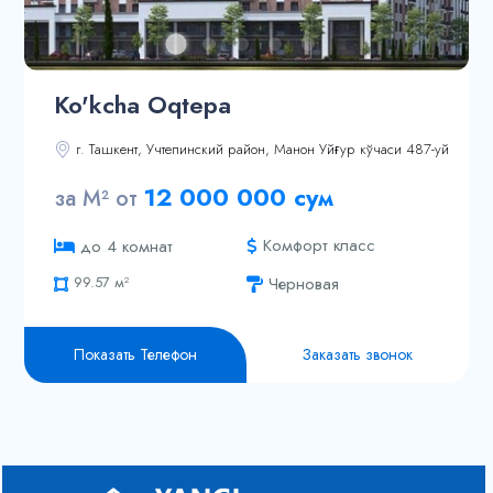
98.4 м²
109.4 м²
Ko'kcha Oqtepa
г. Ташкент, Учтепинский район, Манон Уйғур кўчаси 487-уй
12 000 000 сум
за М² от
58.74 м²
65.06 м²
Комфорт класс
до 4 комнат
65.15 м²
Черновая
99.57 м²
111.53 м²
128.84 м²
Показать Телефон
Заказать звонок
132.79 м²