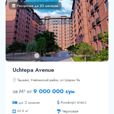
69.11 м²
Рассрочка до 20 месяцев
80.9 м²
86.63 м²
93.38 м²
111.64 м²
130.06 м²
Uchtepa Avenue
Ташкент, Учтепинский район, ул Ширин 9а
9 000 000 сум
за М² от
Комфорт класс
до 2 комнат
65 м²
Черновая
66.8 м²