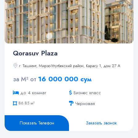
Qorasuv Plaza
г. Ташкент, Мирзо-Улугбекский район, Карасу 1, дом 27 А
53.44 м²
53.89 м²
16 000 000 сум
за М² от
86.24 м²
86.77 м²
Бизнес класс
до 4 комнат
86.85 м²
Черновая
87.05 м²
87.65 м²
91.33 м²
Показать Телефон
Заказать звонок
92.47 м²
108.27 м²